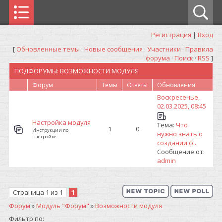
Регистрация
|
Вход
[
Обновленные темы
·
Новые сообщения
·
Участники
·
Правила
форума
·
Поиск
·
RSS
]
ПОДФОРУМЫ:
ВОЗМОЖНОСТИ МОДУЛЯ
Форум
Темы
Ответы
Обновления
Воскресенье,
02.03.2025, 08:45
Настройка модуля
Тема:
Что
1
0
Инструкции по
нужно знать о
настройке
создании ф...
Сообщение от:
admin
Страница
1
из
1
1
Форум
»
Модуль "Форум"
»
Возможности модуля
Фильтр по: