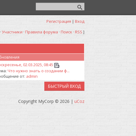
Регистрация
|
Вход
·
Участники
·
Правила форума
·
Поиск
·
RSS
]
бновления
скресенье, 02.03.2025, 08:45
ема:
Что нужно знать о создании ф...
ообщение от:
admin
Copyright MyCorp © 2026
|
uCoz