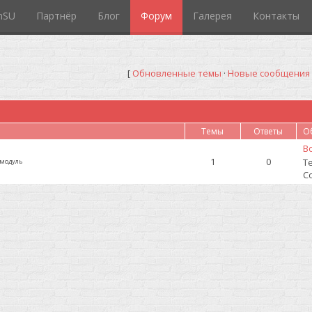
mSU
Партнёр
Блог
Форум
Галерея
Контакты
[
Обновленные темы
·
Новые сообщения
Темы
Ответы
О
Во
1
0
Т
 модуль
С