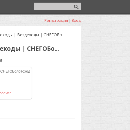
Регистрация
|
Вход
оходы | Вездеходы | СНЕГОБо...
еходы | СНЕГОБо...
д
465
/ 86.6Kb
oodWin