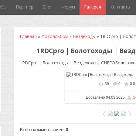
mSU
Партнёр
Блог
Форум
Галерея
Контакты
Главная
»
Фотоальбом
»
Вездеходы
»
1RDCpro | Болот
1RDCpro | Болотоходы | Везд
1RDCpro | Болотоходы | Вездеходы | СНЕГОБолотохо
39
0
0.0
В реальном размере
605x
Добавлено
04.03.2025
G
Всего комментариев
:
0