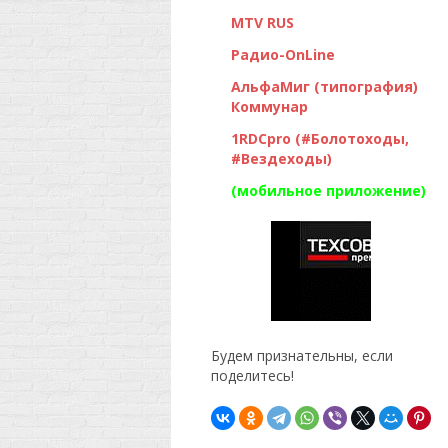
MTV RUS
Радио-OnLine
АльфаМиг (типография)
Коммунар
1RDCpro (#Болотоходы,
#Вездеходы)
(мобильное приложение)
Будем признательны, если
поделитесь!