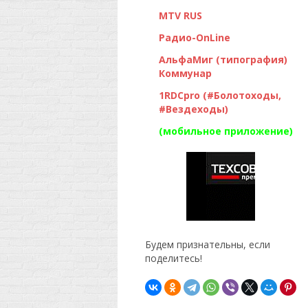
MTV RUS
Радио-OnLine
АльфаМиг (типография)
Коммунар
1RDCpro (#Болотоходы,
#Вездеходы)
(мобильное приложение)
Будем признательны, если
поделитесь!