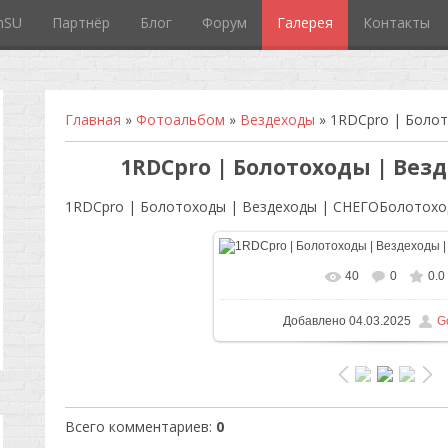
mSU
Партнёр
Блог
Форум
Галерея
Контакты
Главная
»
Фотоальбом
»
Вездеходы
»
1RDCpro | Болот
1RDCpro | Болотоходы | Везд
1RDCpro | Болотоходы | Вездеходы | СНЕГОБолотохо
40
0
0.0
В реальном размере
605x
Добавлено
04.03.2025
G
Всего комментариев
:
0