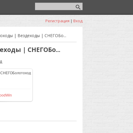
Регистрация
|
Вход
оходы | Вездеходы | СНЕГОБо...
еходы | СНЕГОБо...
д
465
/ 48.4Kb
oodWin